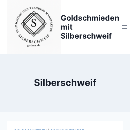
Zum
Inhalt
Goldschmieden
springen
mit
Silberschweif
Silberschweif