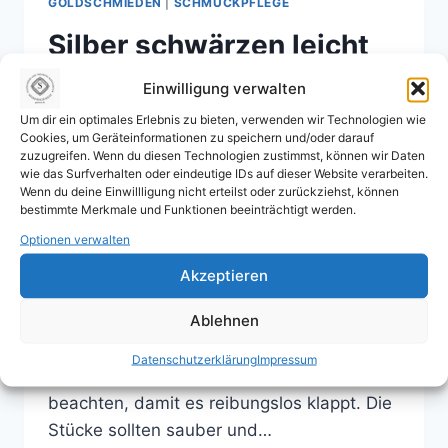
GOLDSCHMIEDEN
|
SCHMUCKPFLEGE
Silber schwärzen leicht
gemacht: So wird dein
Einwilligung verwalten
Um dir ein optimales Erlebnis zu bieten, verwenden wir Technologien wie
Ring wieder tiefschwarz
Cookies, um Geräteinformationen zu speichern und/oder darauf
zuzugreifen. Wenn du diesen Technologien zustimmst, können wir Daten
wie das Surfverhalten oder eindeutige IDs auf dieser Website verarbeiten.
Von
admin
9. Juli 2025
Wenn du deine Einwillligung nicht erteilst oder zurückziehst, können
bestimmte Merkmale und Funktionen beeinträchtigt werden.
Über das Schwärzen von Silber Silber
Optionen verwalten
schwärzen leicht gemacht: So wird dein
Ring wieder tiefschwarz Hier möchte ich
Akzeptieren
die gerne zeigen, wie ich meine
Ablehnen
Schmuckstücke aus Silber schwärze und
wie du das auch kannst. Grundsätzlich ist
Datenschutzerklärung
Impressum
es nicht schwer. Es sind nur einige Dinge zu
beachten, damit es reibungslos klappt. Die
Stücke sollten sauber und…