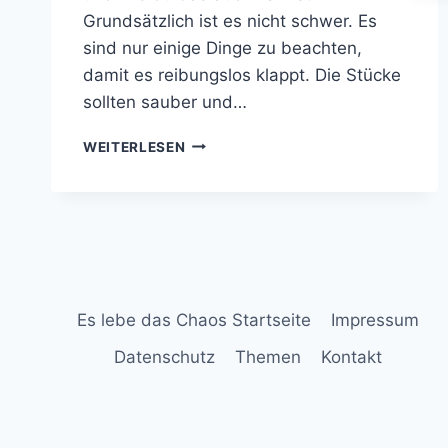
Grundsätzlich ist es nicht schwer. Es
sind nur einige Dinge zu beachten,
damit es reibungslos klappt. Die Stücke
sollten sauber und…
SILBER
WEITERLESEN
SCHWÄRZEN
LEICHT
GEMACHT:
SO
WIRD
DEIN
RING
WIEDER
Es lebe das Chaos Startseite
Impressum
TIEFSCHWARZ
Datenschutz
Themen
Kontakt